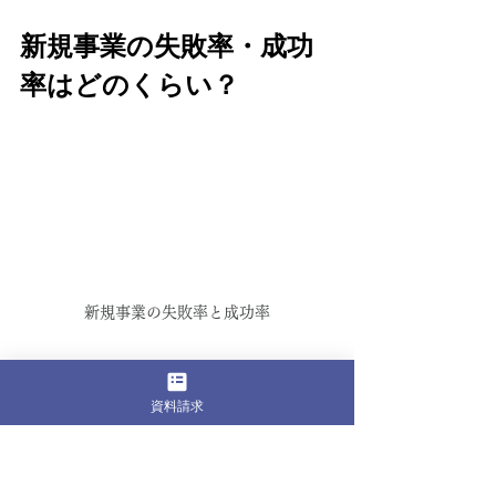
新規事業の失敗率・成功
率はどのくらい？
新規事業の失敗率と成功率
ここでは、新規事業の失敗率と成功率
資料請求
のいくつかのデータを紹介いたしま
す。
経済産業省のデータからみる失